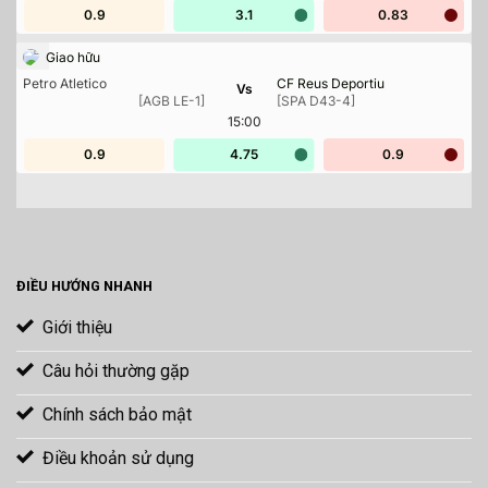
0.9
3.1
0.83
Cổng thông tin độc quyền về
kèo nhà cái 5
, cung cấp dữ
Giao hữu
liệu tỷ lệ cược xanh chín và minh bạch nhất hiện nay. Phân
Petro Atletico
CF Reus Deportiu
Vs
tích biến động kèo nhà cái 5 theo thời gian thực giúp người
[AGB LE-1]
[SPA D43-4]
chơi nắm bắt cơ hội vàng, tối ưu hóa lợi nhuận và làm chủ
15:00
mọi ván cược.
0.9
4.75
0.9
#keonhacai #tylekeonhacai5 #keonhacai5chuan
ĐIỀU HƯỚNG NHANH
Giới thiệu
Câu hỏi thường gặp
Chính sách bảo mật
Điều khoản sử dụng